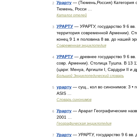
Урарту
— (Тюмень,Россия) Категория о
2
Тюмень, Росси …
Каталог отелей
УРАРТУ
— УРАРТУ, государство 9 6 вв.
3
территория современной Армении). Сто
конец 9 1 я половина 8 вв. до нашей э
Современная энциклопедия
УРАРТУ
— древнее государство 9 6 вв. 
4
совр. Армении). Столица Тушпа. В 13 11 в
(цари: Менуа, Аргишти I, Сардури II и 
Большой Энциклопедический словарь
урарту
— сущ., кол во синонимов: 3 • г
5
ASIS …
Словарь синонимов
Урарту
— Арарат Географические назва
6
2001 …
Географическая энциклопедия
Урарту
— УРАРТУ, государство 9 6 вв. 
7