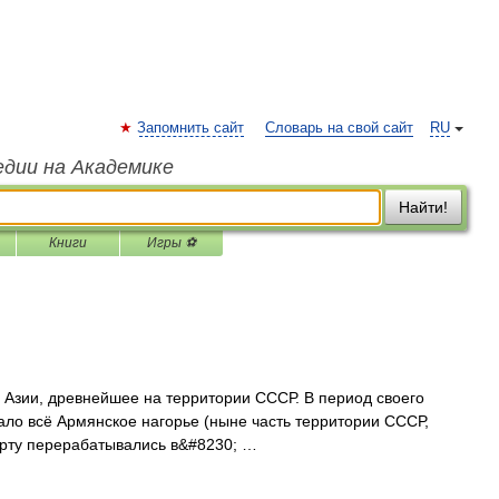
Запомнить сайт
Словарь на свой сайт
RU
едии на Академике
Найти!
Книги
Игры ⚽
ии, древнейшее на территории СССР. В период своего
тывало всё Армянское нагорье (ныне часть территории СССР,
рарту перерабатывались в&#8230; …