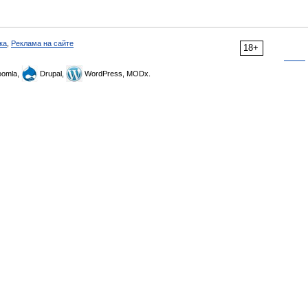
ка
,
Реклама на сайте
18+
omla,
Drupal,
WordPress, MODx.