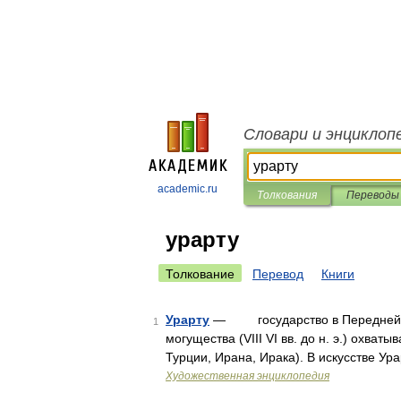
Словари и энциклоп
academic.ru
Толкования
Переводы
урарту
Толкование
Перевод
Книги
Урарту
— государство в Передней Аз
1
могущества (VIII VI вв. до н. э.) охва
Турции, Ирана, Ирака). В искусстве У
Художественная энциклопедия