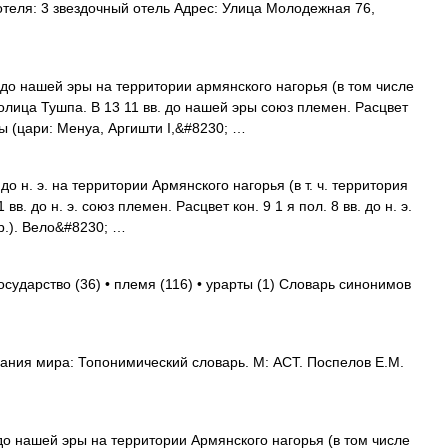
теля: 3 звездочный отель Адрес: Улица Молодежная 76,
 до нашей эры на территории армянского нагорья (в том числе
лица Тушпа. В 13 11 вв. до нашей эры союз племен. Расцвет
ры (цари: Менуа, Аргишти I,&#8230; …
до н. э. на территории Армянского нагорья (в т. ч. территория
в. до н. э. союз племен. Расцвет кон. 9 1 я пол. 8 вв. до н. э.
др.). Вело&#8230; …
осударство (36) • племя (116) • урарты (1) Словарь синонимов
ния мира: Топонимический словарь. М: АСТ. Поспелов Е.М.
до нашей эры на территории Армянского нагорья (в том числе