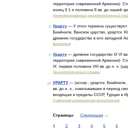
территория современной Армении). Сто
конец 9 1 я половина 8 вв. до нашей э
Иллюстрированный энциклопедический сло
Урарту
— У этого термина существуют и
8
Биайнили, Ванское царство, урартск. KURbi a i
древнее государство в юго западной А
Википедия
Урарту
— древнее государство IX VI вв.
9
территория современной Армении). Стол
IX первая половина VIII вв. до н. э. (ц
Энциклопедический словарь
УРАРТУ
— (ассир.; урартск. Биайнили, 
10
вв. до н. э., охватывавшее в период с
входящая в пределы СССР, Турции и Ир
Советская историческая энциклопедия
Страницы
Следующая
→
1
2
3
4
5
6