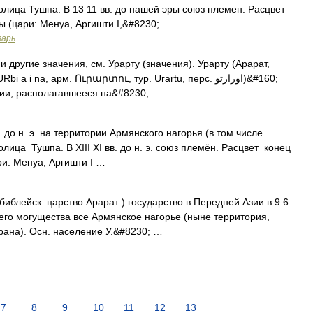
лица Тушпа. В 13 11 вв. до нашей эры союз племен. Расцвет
ры (цари: Менуа, Аргишти I,&#8230; …
варь
 другие значения, см. Урарту (значения). Урарту (Арарат,
 na, арм. Ուրարտու, тур. Urartu, перс. اورارتو‎)&#160;
зии, располагавшееся на&#8230; …
 до н. э. на территории Армянского нагорья (в том числе
ица Тушпа. В XIII XI вв. до н. э. союз племён. Расцвет конец
ари: Менуа, Аргишти I …
библейск. царство Арарат ) государство в Передней Азии в 9 6
воего могущества все Армянское нагорье (ныне территория,
ана). Осн. население У.&#8230; …
7
8
9
10
11
12
13